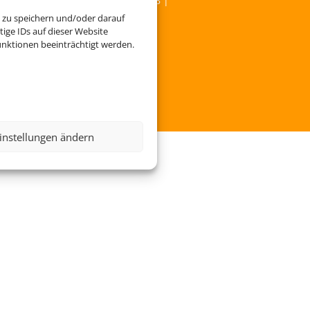
Service
|
Blacklisted Airlines
|
AGB
|
 zu speichern und/oder darauf
ige IDs auf dieser Website
nktionen beeinträchtigt werden.
instellungen ändern