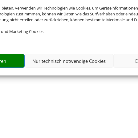
Impressum
|
Datenschutzerklärung
|
Online Check-In
|
Barrierefreiheitserklärung
u bieten, verwenden wir Technologien wie Cookies, um Geräteinformationen
nologien zustimmmen, können wir Daten wie das Surfverhalten oder eindeut
mmung nicht erteilen oder zurückziehen, können bestimmte Merkmale und Fu
 und Marketing Cookies.
©
2026 • Schmetterling
ren
Nur technisch notwendige Cookies
E